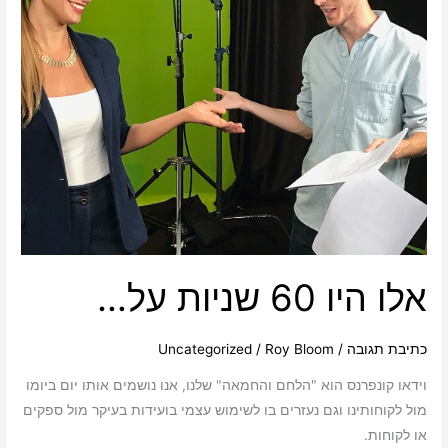
אלו היו 60 שניות על…
כתיבת תגובה
/
Roy Bloom
/
Uncategorized
וידאו קונפרנס הוא "הלחם והחמאה" שלנו, אנו נושמים אותו יום ביומו
מול לקוחותינו וגם נעזרים בו לשימוש עצמי בועידות בעיקר מול ספקים
או לקוחות.