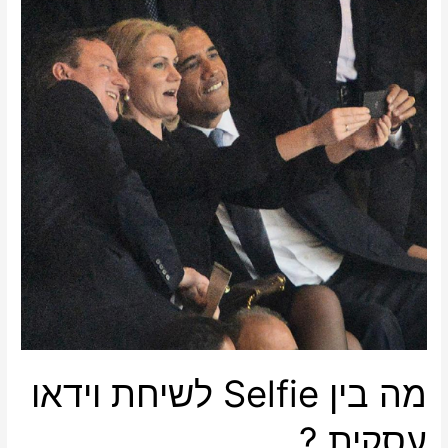
בין
Selfie
לשיחת
וידאו
עסקית
?
מה בין Selfie לשיחת וידאו
עסקית ?