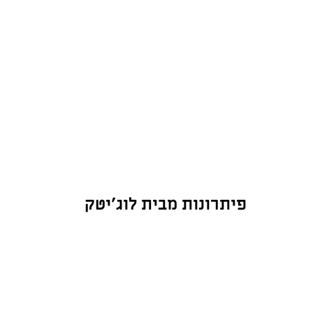
לכל
היום
קרא
עוד
>
פיתרונות מבית לוג'יטק