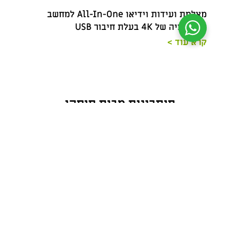
מצלמת ועידות וידיאו All-In-One למחשב
ברזולוציה של 4K בעלת חיבור USB
ברזולוציה
קרא עוד >
קרא 
פיתרונות מבית סיסקו
gle
CISCO Webex Room 55” Dual