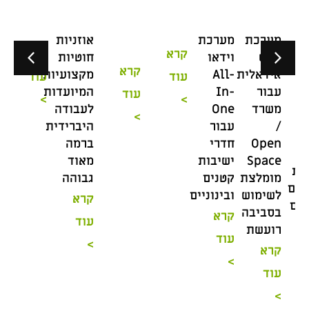
מערכת
מערכת
אוזניות
קרא
קרא
ראש
וידאו
חוטיות
אוזנ
קרא
אידאלית
All-
מקצועיות
עוד
עוד
ה-
עבור
In-
המיועדות
עוד
>
>
ooth
משרד
One
לעבודה
>
Poly
/
עבור
היברידית
ger
Open
חדרי
ברמה
end
Space
ישיבות
מאוד
50
מומלצת
קטנים
גבוהה
חווי
לשימוש
ובינוניים
קרא
שיח
בסביבה
קרא
עוד
פרימ
רועשת
עוד
עם
>
קרא
עיצו
>
עוד
אגדי
ונוח
>