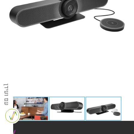
עם ועידן