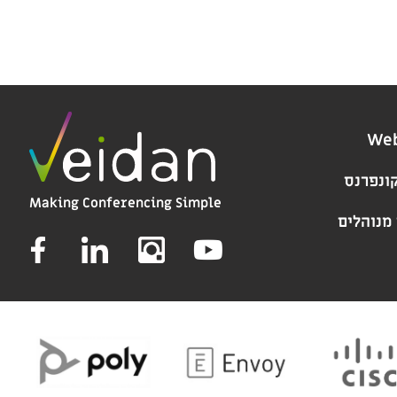
ונפרנס
Making Conferencing Simple
 מנוהלים
Y
o
u
t
u
b
e