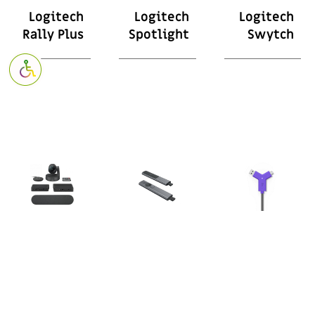
Logitech
Logitech
Logitech
Rally Plus
Spotlight
Swytch
פתח סרגל נגי