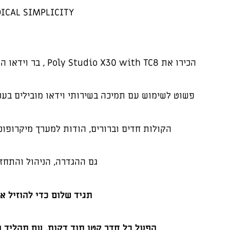
ICAL SIMPLICITY
הכירו את Poly Studio X30 with TC8 , בר וידאו הכל-באחד לחדרים מצומצמים וחדרים קטנים.
פשוט לשימוש עם תמיכה בשירותי וידאו מובילים בענן המובני
הקולות חדים וברורים, הודות למערך מיקרופוני
גם ההגדרה, הניהול והתחזו
תגיד שלום כדי להוזיל את 
הפעל כל חדר קטן תוך דקות, עם תהליך 