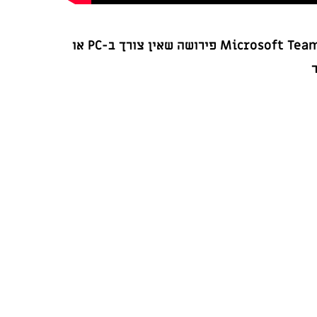
תמיכה מובנית בפלטפורמות וידאו בענן כמו Zoom ו-Microsoft Teams פירושה שאין צורך ב-PC או