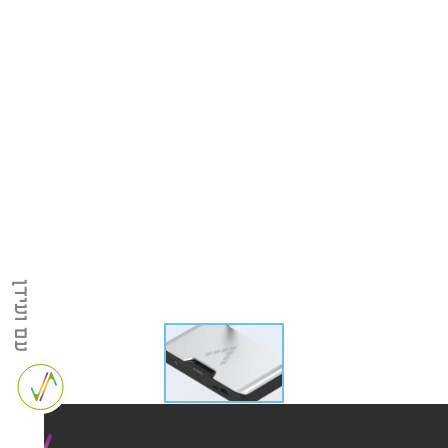
עם ועידן