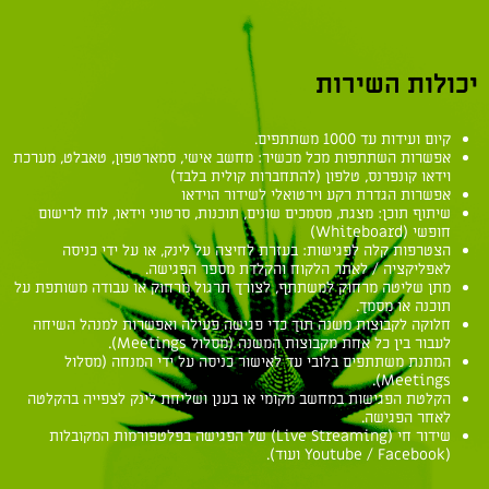
יכולות השירות
קיום ועידות עד 1000 משתתפים.
אפשרות השתתפות מכל מכשיר: מחשב אישי, סמארטפון, טאבלט, מערכת
וידאו קונפרנס, טלפון (להתחברות קולית בלבד)
אפשרות הגדרת רקע וירטואלי לשידור הוידאו
שיתוף תוכן: מצגת, מסמכים שונים, תוכנות, סרטוני וידאו, לוח לרישום
חופשי (Whiteboard)
הצטרפות קלה לפגישות: בעזרת לחיצה על לינק, או על ידי כניסה
לאפליקציה / לאתר הלקוח והקלדת מספר הפגישה.
מתן שליטה מרחוק למשתתף, לצורך תרגול מרחוק או עבודה משותפת על
תוכנה או מסמך.
חלוקה לקבוצות משנה תוך כדי פגישה פעילה ואפשרות למנהל השיחה
לעבור בין כל אחת מקבוצות המשנה (מסלול Meetings).
המתנת משתתפים בלובי עד לאישור כניסה על ידי המנחה (מסלול
Meetings).
הקלטת הפגישות במחשב מקומי או בענן ושליחת לינק לצפייה בהקלטה
לאחר הפגישה.
שידור חי (Live Streaming) של הפגישה בפלטפורמות המקובלות
(Youtube / Facebook ועוד).