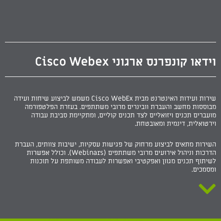
וידאו קונפרנס ארגוני Cisco Webex
שירות ועידות האינטרנט מבית Cisco WebEx משמש לביצוע שיחות ועידה
מבוססות מחשב והעברת וובינרים מרובי משתתפים. בעזרת הפלטפורמה
מועברים תכנים ויזואליים לצד תכנים קוליים, ומתקיימת סביבת עבודה
וירטואלית, דינמית ומאובטחת.
השירות מתאים לביצוע מרחוק של פגישות עסקיות, ישיבות צוותים, העברת
הדרכות וניהול אירועים מרובי משתתפים (Webinars). וכולל אפשרות
לשיתוף תכנים מגוון ואפקטיבי ואפשרות לעבודה משותפת על תוכנות
ומסמכים.