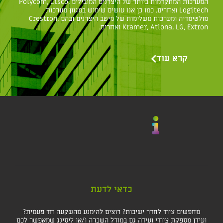
המערכות המתקדמות ביותר של היצרנים המובילים Polycom, Cisco,
Logitech ואחרים. כמו כן אנו עושים שימוש במגוון מערכות
מולטימדיה ומערכות משלימות של מיטב היצרנים ובהם Crestron,
Kramer, Atlona, LG, Extron ואחרים.
קרא עוד
כדאי לדעת
מחפשים ציוד לחדר ישיבות? רוצים להימנע מהשקעה חד פעמית?
ועידן מספקת ציודי ועידה גם במודל השכרה ו/או ליסינג שמאפשר לכם