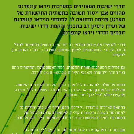
חדרי ישיבות המצוידים במערכות וידאו קונפרנס
מהווים אבן ייסוד חשובה בתשתית התקשורת של
הארגון פנימה ומחוצה לו. למומחי הוידאו קונפרנס
של ועידן ניסיון רב בתכנון והקמת חדרי ישיבות
חכמים וחדרי וידאו קונפרנס.
בכדי להבטיח את איכות הוידאו בחירת הציוד נעשית בהתאמה לגודל
החדר, לצרכי המשתמשים, לאופן השימוש בשירות ועידות וידאו וכמובן
לתקציב.
גם למיקום המערכות וצורת התקנתן, רמת האקוסטיקה והחומרים מהם
בנוי החדר ולתאורה ולצבעי הקירות שברקע, חשיבות רבה.
המומחים שלנו ילוו אתכם לכל אורך הדרך על מנת להבטיח הטמעה
מוצלחת של פתרון הוידאו בארגון והפיכת חדר הישיבות לכלי עבודה
אפקטיבי ולא “פיל לבן” חסר שימוש.
בהתאם לצרכים שיוגדרו על ידכם, תכנון חדר הישיבות יתייחס גם
לפתרונות הגברה ותקשורת קולית, לאמצעי הקרנה ושליטה על
המערכות ומצבי השימוש השונים בחדר באמצעות בקרי חשמל חכם.
מערכות הוידאו קונפרנס אותן מטמיעה ועידן אצל לקוחותיה הן