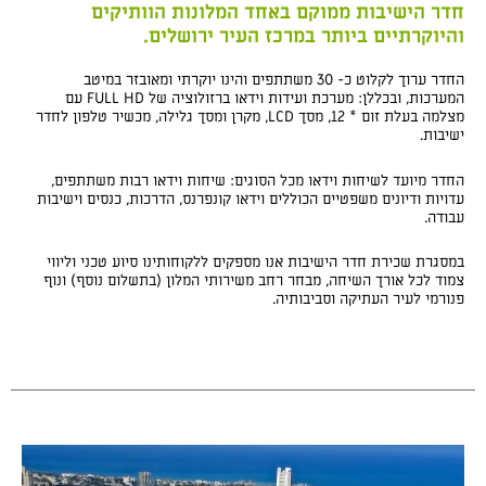
חדר הישיבות ממוקם באחד המלונות הוותיקים
והיוקרתיים ביותר במרכז העיר ירושלים.
החדר ערוך לקלוט כ- 30 משתתפים והינו יוקרתי ומאובזר במיטב
המערכות, ובכללן: מערכת ועידות וידאו ברזולוציה של FULL HD עם
מצלמה בעלת זום * 12, מסך LCD, מקרן ומסך גלילה, מכשיר טלפון לחדר
ישיבות.
החדר מיועד לשיחות וידאו מכל הסוגים: שיחות וידאו רבות משתתפים,
עדויות ודיונים משפטיים הכוללים וידאו קונפרנס, הדרכות, כנסים וישיבות
עבודה.
במסגרת שכירת חדר הישיבות אנו מספקים ללקוחותינו סיוע טכני וליווי
צמוד לכל אורך השיחה, מבחר רחב משירותי המלון (בתשלום נוסף) ונוף
פנורמי לעיר העתיקה וסביבותיה.