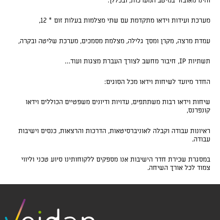
והינו מאובזר במיטב המערכות, ובכללן:
מערכת ועידות וידאו מתקדמת עם שתי מצלמות בעלות זום * 12,
עמדת מרצה, מקרן ומסך גלילה, מצלמת מסמכים, מערכת שליטה ובקרה,
תשתיות IP, חיבור מחשב לצורך העברת מצגות ועוד…
החדר מיועד לשיחות וידאו מכל הסוגים:
שיחות וידאו רבות משתתפים, עדויות ודיונים משפטיים הכוללים וידאו
קונפרנס,
ראיונות עבודה וקבלה לאוניברסיטאות, הדרכות והרצאות, כנסים וישיבות
עבודה.
במסגרת שכירת חדר הישיבות אנו מספקים ללקוחותינו סיוע טכני וליווי
צמוד לכל אורך השיחה.