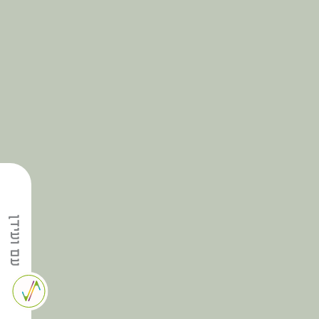
עם ועידן